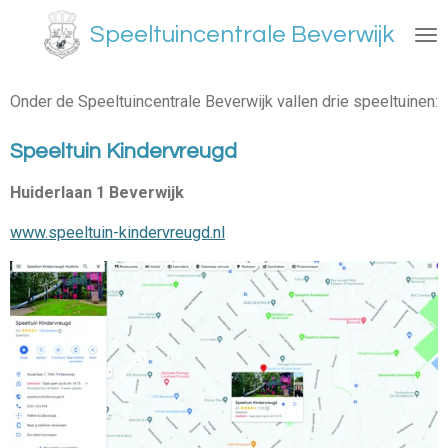
Ga
Speeltuincentrale Beverwijk
direct
naar
de
Onder de Speeltuincentrale Beverwijk vallen drie speeltuinen:
hoofdinhoud
Speeltuin Kindervreugd
Huiderlaan 1 Beverwijk
www.speeltuin-kindervreugd.nl