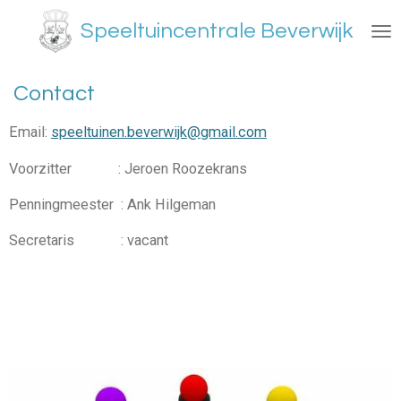
Ga
Speeltuincentrale Beverwijk
direct
naar
de
Contact
hoofdinhoud
Email:
speeltuinen.beverwijk@gmail.com
Voorzitter : Jeroen Roozekrans
Penningmeester : Ank Hilgeman
Secretaris : vacant